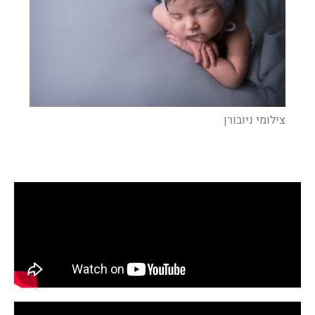
צילומי ניובורן