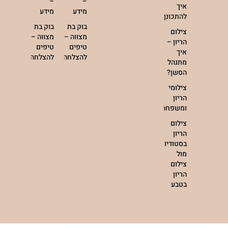
–
–
איך
מידע
מידע
להתכונן?
בוק בת
בוק בת
צילום
מצווה –
מצווה –
הריון –
טיפים
טיפים
איך
להצלחה
להצלחה
מתנהל
הסשן?
צילומי
הריון
ומשפחה
צילום
הריון
בסטודיו
מול
צילום
הריון
בטבע