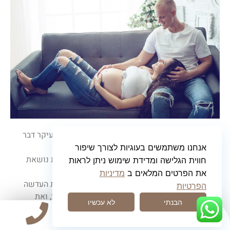
במהלך צילומי הריון בסגנון הזה, אני מבקשת ממך בעיקר דבר
אחד –
להיות.
אנחנו משתמשים בעוגיות לצורך שיפור
להתמסר לרגע, לאור, לנשימה, לתחושת החיים שאת נושאת
חווית הגלישה ומדידת שימוש ניתן לראות
בתוכך.
את הפרטים המלאים ב
מדיניות
כל תנועה עדינה, כל מבט, כל רגע שקט – הופך תחת העדשה
הפרטיות
לפריים מדויק שמכבד את הדרך שלך, את הגוף שלך, ואת
הבנתי
לא עכשיו
הסיפור שנרקם בך.
צילומי הריון קלאסיים ונקיים
מאפשרים לי ליצור עבורך תוצאה