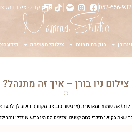
052-656-932
קורס צילום מקצו
יובורן
בוק בת מצווה
צילומי משפחה
מידע נוס
צילום ניו בורן – איך זה מתנהל?
לדת! את שמחה ומאושרת (מרגישה טוב אני מקווה) וחשוב לך לתעד את
 שאת בקושי תזכרי כמה קטנים ועדינים הם היו ברגע שיגדלו ויתחיל