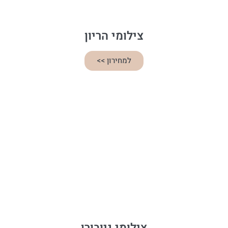
צילומי הריון
למחירון >>
צילומי ניובורן