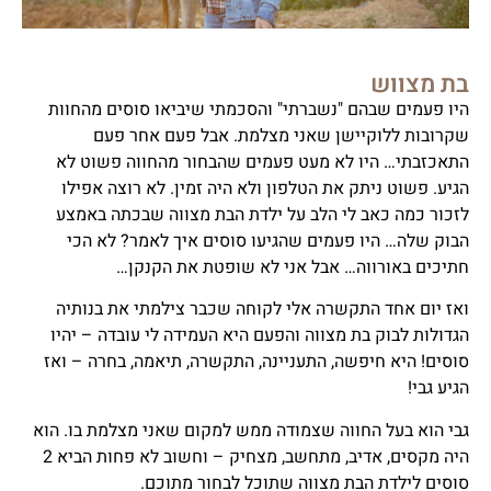
בת מצווש
היו פעמים שבהם "נשברתי" והסכמתי שיביאו סוסים מהחוות
שקרובות ללוקיישן שאני מצלמת. אבל פעם אחר פעם
התאכזבתי… היו לא מעט פעמים שהבחור מהחווה פשוט לא
הגיע. פשוט ניתק את הטלפון ולא היה זמין. לא רוצה אפילו
לזכור כמה כאב לי הלב על ילדת הבת מצווה שבכתה באמצע
הבוק שלה… היו פעמים שהגיעו סוסים איך לאמר? לא הכי
חתיכים באורווה… אבל אני לא שופטת את הקנקן…
ואז יום אחד התקשרה אלי לקוחה שכבר צילמתי את בנותיה
הגדולות לבוק בת מצווה והפעם היא העמידה לי עובדה – יהיו
סוסים! היא חיפשה, התעניינה, התקשרה, תיאמה, בחרה – ואז
הגיע גבי!
גבי הוא בעל החווה שצמודה ממש למקום שאני מצלמת בו. הוא
היה מקסים, אדיב, מתחשב, מצחיק – וחשוב לא פחות הביא 2
סוסים לילדת הבת מצווה שתוכל לבחור מתוכם.